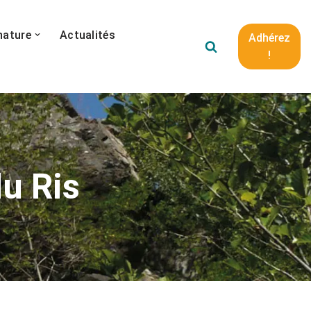
nature
Actualités
Adhérez
!
du Ris