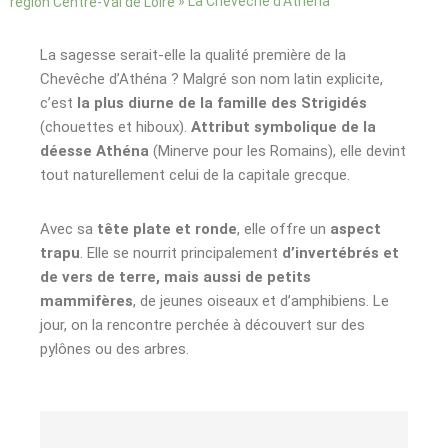
»
La Chevêche d’Athéna
région Centre-Val de Loire
La sagesse serait-elle la qualité première de la
Chevêche d’Athéna ? Malgré son nom latin explicite,
c’est
la plus diurne de la famille des Strigidés
(chouettes et hiboux).
Attribut symbolique de la
déesse Athéna
(Minerve pour les Romains), elle devint
tout naturellement celui de la capitale grecque.
Avec sa
tête plate et ronde
, elle offre un
aspect
trapu
. Elle se nourrit principalement
d’invertébrés et
de vers de terre, mais aussi de petits
mammifères
, de jeunes oiseaux et d’amphibiens. Le
jour, on la rencontre perchée à découvert sur des
pylônes ou des arbres.