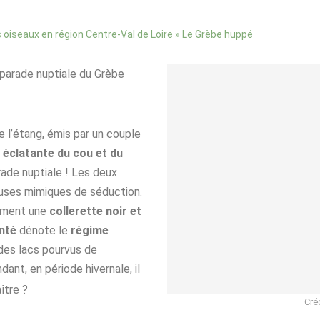
»
Le Grèbe huppé
 oiseaux en région Centre-Val de Loire
parade nuptiale du Grèbe
e l’étang, émis par un couple
 éclatante du cou et du
ade nuptiale ! Les deux
ieuses mimiques de séduction.
orment une
collerette noir et
inté
dénote le
régime
des lacs pourvus de
dant, en période hivernale, il
ître ?
Cré