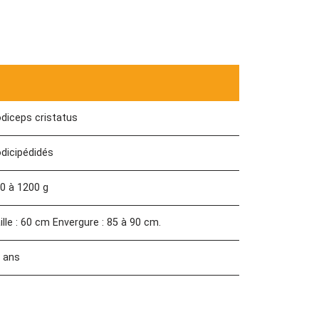
diceps cristatus
dicipédidés
0 à 1200 g
ille : 60 cm Envergure : 85 à 90 cm.
 ans