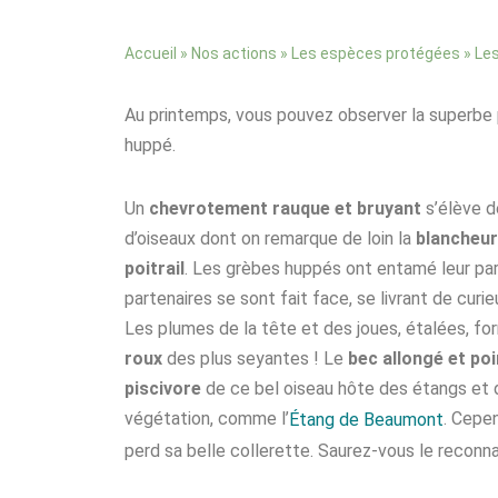
»
»
»
Accueil
Nos actions
Les espèces protégées
Les
Au printemps, vous pouvez observer la superbe 
huppé.
Un
chevrotement rauque et bruyant
s’élève d
d’oiseaux dont on remarque de loin la
blancheur
poitrail
. Les grèbes huppés ont entamé leur par
partenaires se sont fait face, se livrant de cur
Les plumes de la tête et des joues, étalées, f
roux
des plus seyantes ! Le
bec allongé et po
piscivore
de ce bel oiseau hôte des étangs et 
végétation, comme l’
. Cepen
Étang de Beaumont
perd sa belle collerette. Saurez-vous le reconna