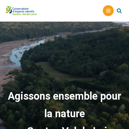
A
l
l
e
r
a
u
c
o
n
t
e
Agissons ensemble pour
n
u
la nature