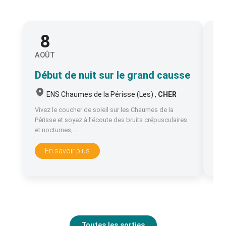
8
1
AOÛT
AO
Début de nuit sur le grand causse
À 
ENS Chaumes de la Périsse (Les) ,
CHER
Vivez le coucher de soleil sur les Chaumes de la
Le 
Périsse et soyez à l’écoute des bruits crépusculaires
rap
et nocturnes,...
imp
En savoir plus
Toutes les sorties