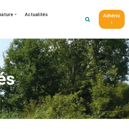
nature
Actualités
Adhérez
!
és