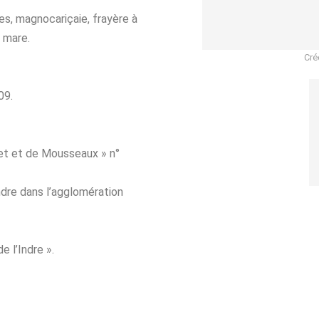
es, magnocariçaie, frayère à
, mare.
Cré
09.
et et de Mousseaux » n°
Indre dans l’agglomération
e l’Indre ».