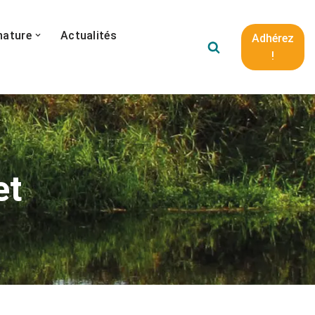
nature
Actualités
Adhérez
!
et