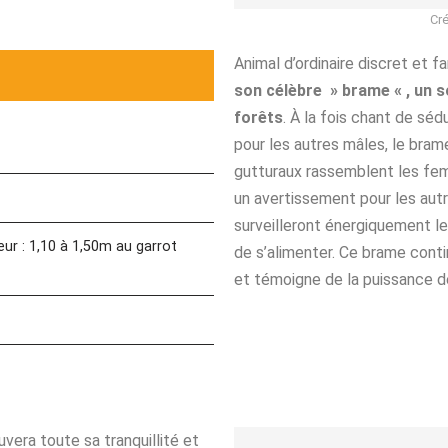
Cré
Animal d’ordinaire discret et f
son célèbre » brame « , un 
forêts
. À la fois chant de sé
pour les autres mâles, le bra
gutturaux rassemblent les fem
un avertissement pour les autr
surveilleront énergiquement leu
eur : 1,10 à 1,50m au garrot
de s’alimenter. Ce brame contin
et témoigne de la puissance de
uvera toute sa tranquillité et