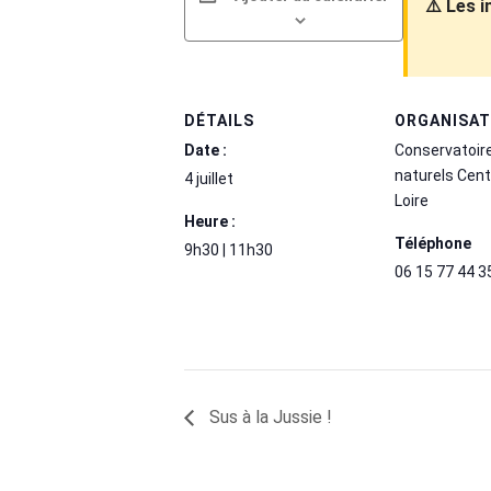
⚠️ Les 
DÉTAILS
ORGANISA
Date :
Conservatoir
naturels Cent
4 juillet
Loire
Heure :
Téléphone
9h30 | 11h30
06 15 77 44 3
Sus à la Jussie !