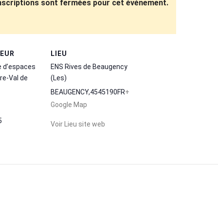
inscriptions sont fermées pour cet événement.
TEUR
LIEU
e d’espaces
ENS Rives de Beaugency
re-Val de
(Les)
BEAUGENCY
,
45
45190
FR
+
Google Map
5
Voir Lieu site web