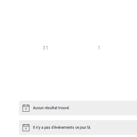
évènement,
évènement,
0
0
31
1
évènement,
évènement,
Aucun résultat trouvé.
Il n’y a pas d’évènements ce jour là.