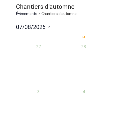
Chantiers d'automne
Évènements
Chantiers d'automne
07/08/2026
Sélectionnez
Calendrier
L
M
une
0
0
27
28
de
date.
évènement,
évènement,
Évènements
0
0
3
4
évènement,
évènement,