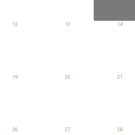
0
0
0
12
13
14
évènement,
évènement,
évèneme
0
0
0
19
20
21
évènement,
évènement,
évèneme
0
0
0
26
27
28