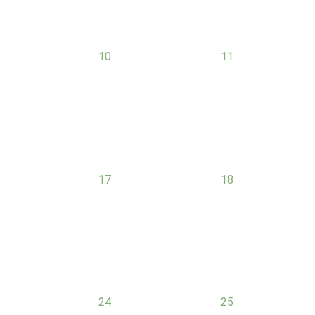
0
0
10
11
évènement,
évènement,
0
0
17
18
évènement,
évènement,
0
0
24
25