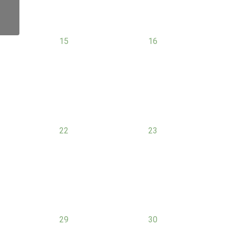
0
0
15
16
nt,
évènement,
évènement,
0
0
22
23
nt,
évènement,
évènement,
0
0
29
30