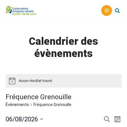
Aller
au
contenu
Calendrier des
évènements
Aucun résultat trouvé.
Fréquence Grenouille
Évènements
Fréquence Grenouille
Reche
Nav
06/08/2026
Recherche
Mois
Sélectionnez