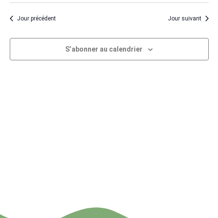
de
et
une
vu
naviga
Jour précédent
Jour suivant
date.
Év
de
S’abonner au calendrier
vues
Évène