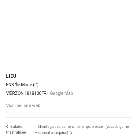
LIEU
ENS ‘Île Marie (L’)
VIERZON
,
18
18100
FR
+ Google Map
Voir Lieu site web
L’héritage des carriers : le temps presse ! (escape game
Balade
théâtralisée
– spécial entreprise)