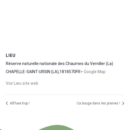
LIEU
Réserve naturelle nationale des Chaumes du Verniller (La)
CHAPELLE-SAINT-URSIN (LA)
,
18
18570
FR
+ Google Map
Voir Lieu site web
All’haie hop !
Ca bouge dans les prairies !