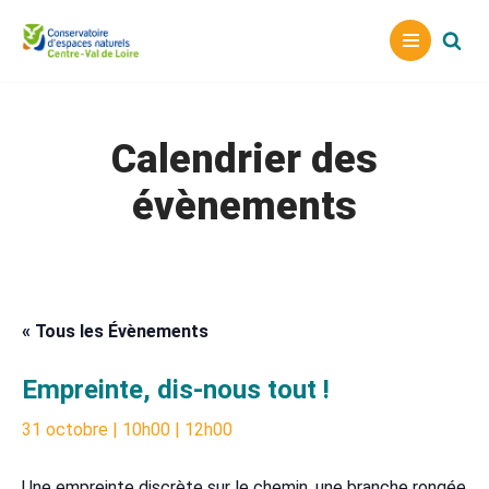
Aller
au
contenu
Calendrier des
évènements
« Tous les Évènements
Empreinte, dis-nous tout !
31 octobre | 10h00
|
12h00
Une empreinte discrète sur le chemin, une branche rongée