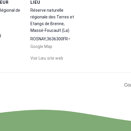
TEUR
LIEU
Régional de
Réserve naturelle
régionale des Terres et
Etangs de Brenne,
Massé-Foucault (La)
3
ROSNAY
,
36
36300
FR
+
Google Map
Voir Lieu site web
Cou