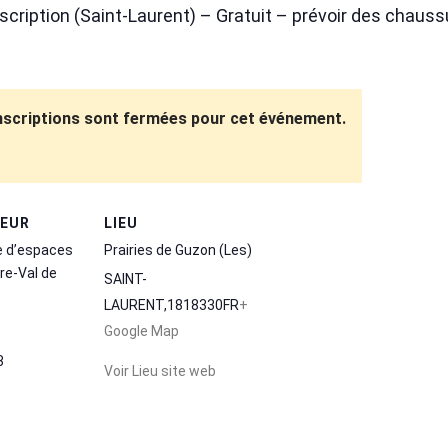
nscription (Saint-Laurent) – Gratuit – prévoir des chaus
inscriptions sont fermées pour cet événement.
TEUR
LIEU
e d’espaces
Prairies de Guzon (Les)
re-Val de
SAINT-
LAURENT
,
18
18330
FR
+
Google Map
8
Voir Lieu site web