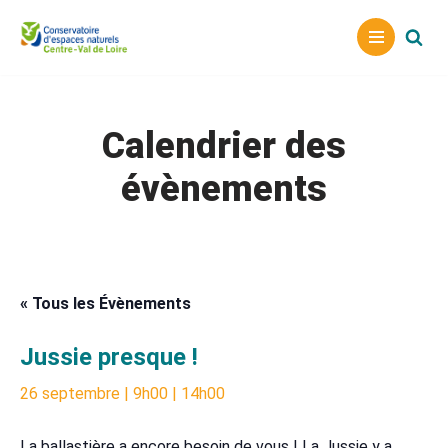
Aller
au
contenu
Calendrier des
évènements
« Tous les Évènements
Jussie presque !
26 septembre | 9h00
|
14h00
La ballastière a encore besoin de vous ! La Jussie y a