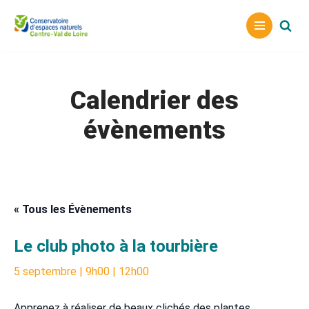
Aller
au
contenu
Calendrier des
évènements
« Tous les Évènements
Le club photo à la tourbière
5 septembre | 9h00
|
12h00
Apprenez à réaliser de beaux clichés des plantes