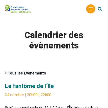
Aller
au
contenu
Calendrier des
évènements
« Tous les Évènements
Le fantôme de l’Île
24 octobre | 20h00
|
22h00
Soirée spéciale ado de 11 à 17 ans ! L’Île Marie abrite un