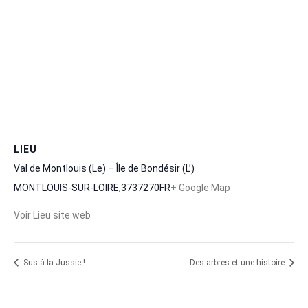
LIEU
Val de Montlouis (Le) – Île de Bondésir (L’)
MONTLOUIS-SUR-LOIRE
,
37
37270
FR
+ Google Map
Voir Lieu site web
Sus à la Jussie !
Des arbres et une histoire