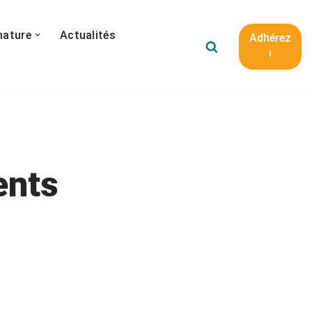
nature
Actualités
Adhérez
!
ents