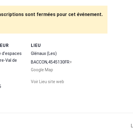
inscriptions sont fermées pour cet événement.
TEUR
LIEU
e d’espaces
Glénaux (Les)
re-Val de
BACCON
,
45
45130
FR
+
Google Map
Voir Lieu site web
5
L