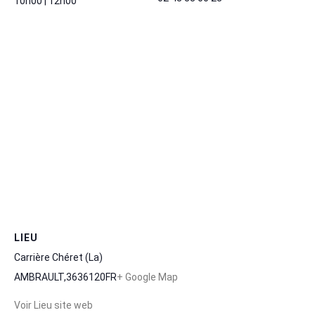
10h00 | 12h00
LIEU
Carrière Chéret (La)
AMBRAULT
,
36
36120
FR
+ Google Map
Voir Lieu site web