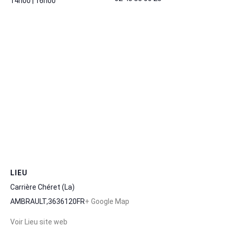
14h00 | 16h00
LIEU
Carrière Chéret (La)
AMBRAULT
,
36
36120
FR
+ Google Map
Voir Lieu site web