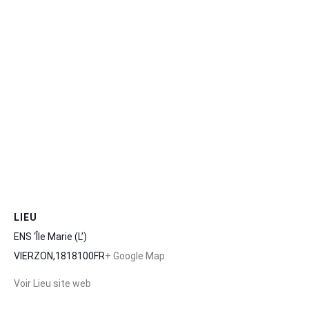
LIEU
ENS ‘Île Marie (L’)
VIERZON
,
18
18100
FR
+ Google Map
Voir Lieu site web