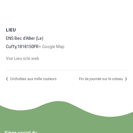
LIEU
ENS Bec d’Allier (Le)
Cuffy
,
18
18150
FR
+ Google Map
Voir Lieu site web
Orchidées aux mille couleurs
Fin de journée sur le coteau
Siège social du