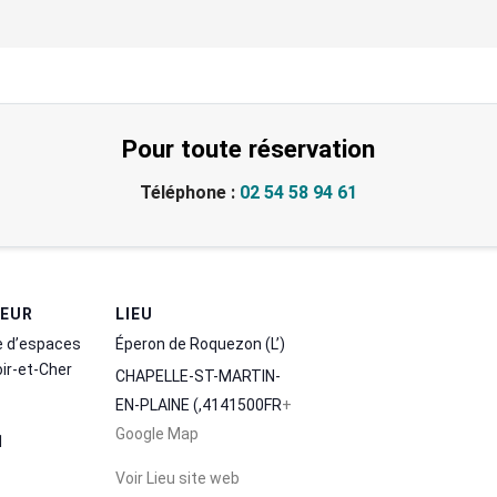
Pour toute réservation
Téléphone :
02 54 58 94 61
TEUR
LIEU
e d’espaces
Éperon de Roquezon (L’)
oir-et-Cher
CHAPELLE-ST-MARTIN-
EN-PLAINE (
,
41
41500
FR
+
Google Map
1
Voir Lieu site web