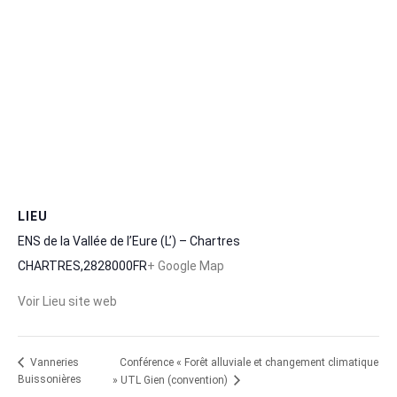
LIEU
ENS de la Vallée de l’Eure (L’) – Chartres
CHARTRES
,
28
28000
FR
+ Google Map
Voir Lieu site web
Conférence « Forêt alluviale et changement climatique
Vanneries
Buissonières
» UTL Gien (convention)