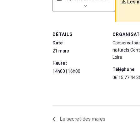
⚠️ Les 
DÉTAILS
ORGANISA
Date :
Conservatoir
naturels Cent
21 mars
Loire
Heure :
Téléphone
14h00 | 16h00
06 15 77 44 3
Le secret des mares