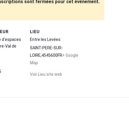
inscriptions sont fermées pour cet événement.
TEUR
LIEU
e d’espaces
Entre les Levées
re-Val de
SAINT-PERE-SUR-
LOIRE
,
45
45600
FR
+ Google
Map
5
Voir Lieu site web