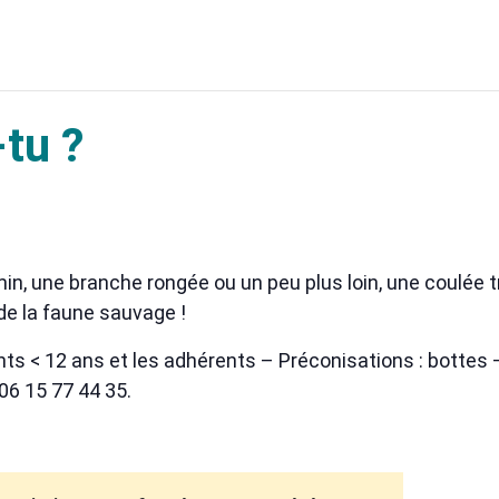
-tu ?
in, une branche rongée ou un peu plus loin, une coulée t
 de la faune sauvage !
fants < 12 ans et les adhérents – Préconisations : botte
 06 15 77 44 35.