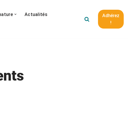
nature
Actualités
Adhérez
!
ents