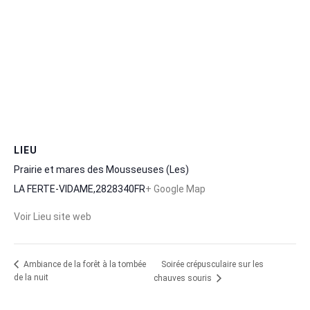
LIEU
Prairie et mares des Mousseuses (Les)
LA FERTE-VIDAME
,
28
28340
FR
+ Google Map
Voir Lieu site web
Soirée crépusculaire sur les
Ambiance de la forêt à la tombée
de la nuit
chauves souris