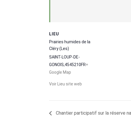
LIEU
Prairies humides de la
Cléry (Les)
SAINT-LOUP-DE-
GONOIS
,
45
45210
FR
+
Google Map
Voir Lieu site web
Chantier participatif sur la réserve n