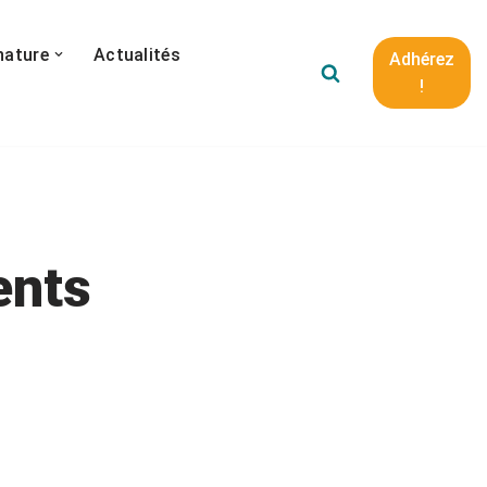
nature
Actualités
Adhérez
!
ents