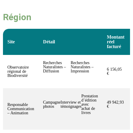
Région
Montant
Site
Détail
réel
facturé
Recherches
Recherches
Naturalistes –
Naturalistes –
Observatoire
6 156,05
Diffusion
Impression
régional de
€
Biodiversité
Prestation
d’édition
Campagne
Interview et
49 942,93
avec
Responsable
photos
témoignages
€
achat de
Communication
livres
– Animation