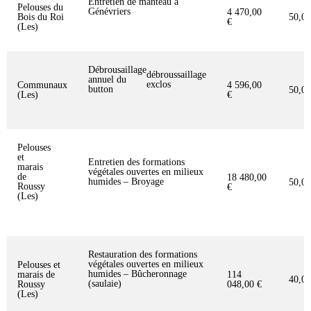
Entretien de manteau à
Pelouses du
Génévriers
4 470,00
Bois du Roi
50,0
€
(Les)
Débrousaillage
débroussaillage
annuel du
exclos
Communaux
4 596,00
button
50,0
(Les)
€
Pelouses
et
Entretien des formations
marais
végétales ouvertes en milieux
de
18 480,00
humides – Broyage
50,0
Roussy
€
(Les)
Restauration des formations
végétales ouvertes en milieux
Pelouses et
humides – Bûcheronnage
marais de
114
40,0
(saulaie)
Roussy
048,00 €
(Les)