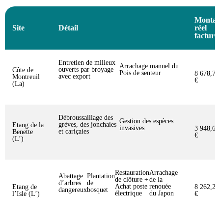
Montan
Site
Détail
réel
facturé
Entretien de milieux
Arrachage manuel du
ouverts par broyage
Côte de
Pois de senteur
8 678,75
avec export
Montreuil
€
(La)
Débroussaillage des
Gestion des espèces
grèves, des jonchaies
Etang de la
invasives
3 948,67
et cariçaies
Benette
€
(L’)
Restauration
Arrachage
Abattage
Plantation
de clôture +
de la
d’arbres
de
Achat poste
renouée
Etang de
8 262,23
dangereux
bosquet
électrique
du Japon
l’Isle (L’)
€