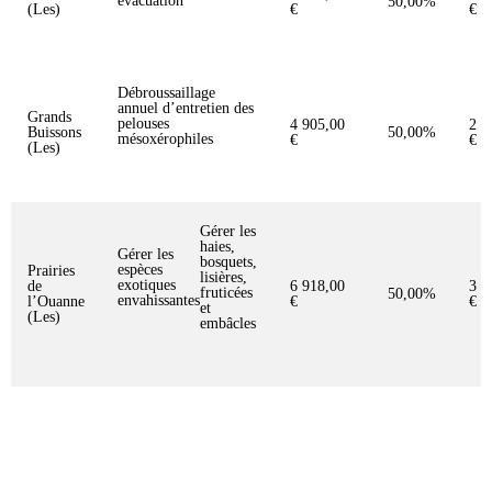
évacuation
50,00%
(Les)
€
€
Débroussaillage
annuel d’entretien des
Grands
pelouses
4 905,00
2 4
Buissons
50,00%
mésoxérophiles
€
€
(Les)
Gérer les
haies,
Gérer les
bosquets,
espèces
Prairies
lisières,
exotiques
de
6 918,00
3 4
fruticées
50,00%
envahissantes
l’Ouanne
€
€
et
(Les)
embâcles