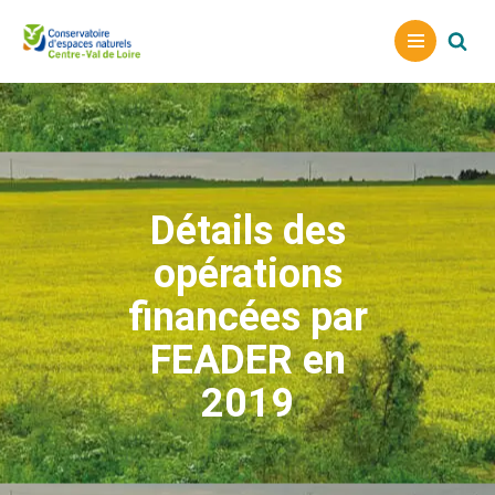
A
l
l
e
r
a
Détails des
u
c
opérations
o
n
financées par
t
FEADER en
e
n
2019
u