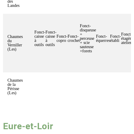
des
Landes
Fonct-
disqueuse
Fonct-
Fonct-
+
Fonct-
caisse
caisse
Fonct-
Fonct-
Fonct-
Fonct-
Chaumes
perceuse
étagère
à
à
copro
crochet
équerres
établi
du
+ scie
atelier
outils
outils
Verniller
sauteuse
(Les)
+forets
Chaumes
de la
Périsse
(Les)
Eure-et-Loir