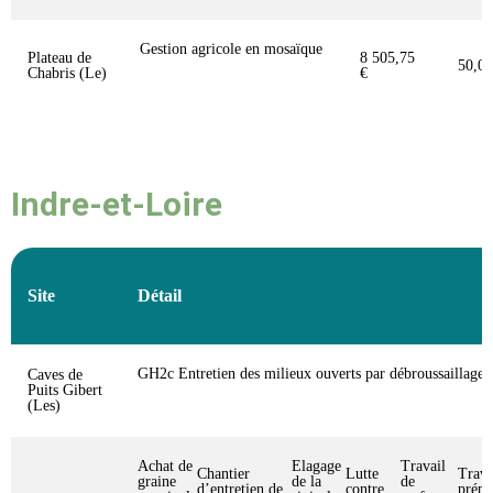
Gestion agricole en mosaïque
Plateau de
8 505,75
50,0
Chabris (Le)
€
Indre-et-Loire
Site
Détail
GH2c Entretien des milieux ouverts par débroussaillage
Caves de
Puits Gibert
(Les)
Achat de
Elagage
Travail
Chantier
Lutte
Trava
graine
de la
de
d’entretien de
contre
prépa