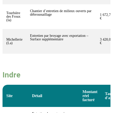
Chantier d’entretien de milieux ouverts par
Tourbière
débroussaillage
1 672,72
des Froux
€
(la)
Entretien par broyage avec exportation –
Surface supplémentaire
Michellerie
3 420,00
(La)
€
Indre
Montant
Tau
Site
Détail
réel
d'ai
facturé