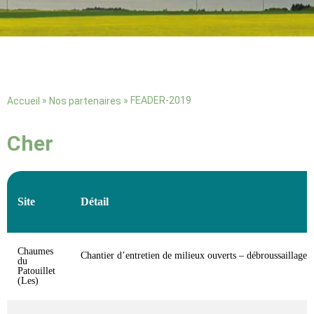
»
»
FEADER-2019
Accueil
Nos partenaires
Cher
Site
Détail
Chaumes
Chantier d’entretien de milieux ouverts – débroussaillage (
du
Patouillet
(Les)