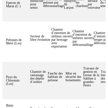
messicole
ripisylve
surface
pelouse par
les
du so
Eperon de
pour
du
par
débroussaillage
chardons
semis
Murat (L’)
semis
Larçon
rotovator
Chantier
Chantier
d’entretien de
Chantier
d’entretien de
Secteur de
milieux ouverts
d’entretie
milieux ouverts
libre évolution
par broyage
berges par
Pelouses de
par
avec
débroussai
Bléré (Les)
débroussaillage
exportation
Travaux de
Chantier de
gestion en
Trav
Fauche des
Mise en
ramassage
faveur de la
limit
habitats de
sécurité des
Puys du
des dépôts
Sabline à
des e
pelouse
boisements
Chinonais
d’ordure
grandes
invas
(Les)
fleurs
Butte