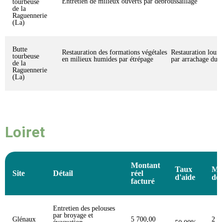
Entretien de milieux ouverts par débroussaillage
tourbeuse
de la
Raguennerie
(La)
Butte
Restauration des formations végétales
Restauration lour
tourbeuse
en milieux humides par étrépage
par arrachage du 
de la
Raguennerie
(La)
Loiret
Montant
Taux
Mo
Site
Détail
réel
d'aide
de 
facturé
Entretien des pelouses
par broyage et
Glénaux
5 700,00
2 8