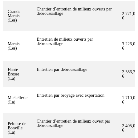
Chantier d’entretien de milieux ouverts par
Grands
débroussaillage
2 771,05
Marais
€
(Les)
Entretien de milieux ouverts par
débroussaillage
Marais
3 226,07
(Les)
€
Entretien par débroussaillage
Haute
2 386,20
Brosse
€
(La)
Entretien par broyage avec exportation
Michellerie
1 710,00
(La)
€
Chantier d’entretien de milieux ouvert par
Pelouse de
débroussaillage
2 405,06
Bonville
€
(La)