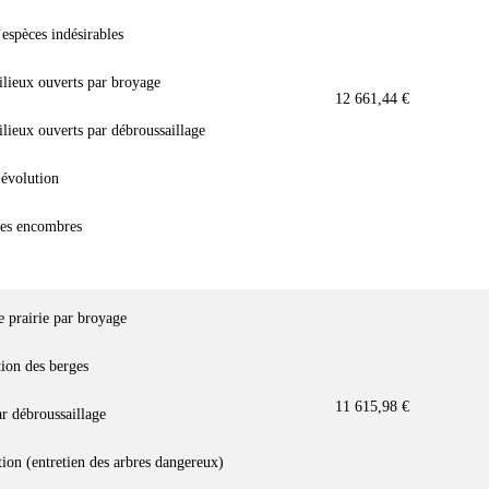
spèces indésirables
lieux ouverts par broyage
12 661,44 €
lieux ouverts par débroussaillage
évolution
es encombres
e prairie par broyage
tion des berges
11 615,98 €
r débroussaillage
tion (entretien des arbres dangereux)