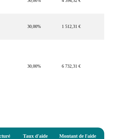
30,00%
4 394,52 €
30,00%
1 512,31 €
30,00%
6 732,31 €
cturé
Taux d'aide
Montant de l'aide