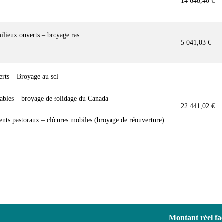
14 648,40 €
milieux ouverts – broyage ras
5 041,03 €
erts – Broyage au sol
rables – broyage de solidage du Canada
22 441,02 €
nts pastoraux – clôtures mobiles (broyage de réouverture)
Montant réel fa