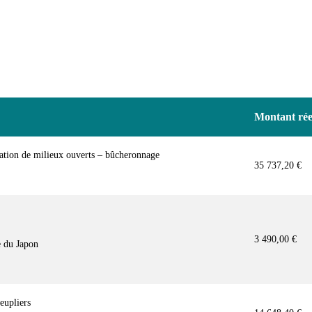
Montant rée
ration de milieux ouverts – bûcheronnage
35 737,20 €
3 490,00 €
e du Japon
eupliers