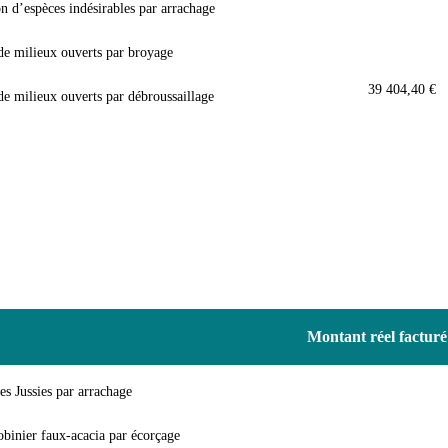
n d’espèces indésirables par arrachage
 de milieux ouverts par broyage
39 404,40 €
de milieux ouverts par débroussaillage
Montant réel facturé
s Jussies par arrachage
inier faux-acacia par écorçage