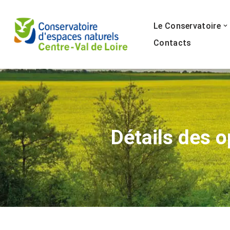
Le Conservatoire
A
l
Contacts
l
e
r
a
u
c
Détails des 
o
n
t
e
n
u