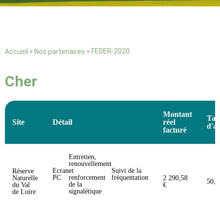
»
»
FEDER-2020
Accueil
Nos partenaires
Cher
Montant
Tau
Site
Détail
réel
d'a
facturé
Entretien,
renouvellement
Ecran
et
Suivi de la
Réserve
PC
renforcement
fréquentation
Naturelle
2 290,58
50,
de la
du Val
€
signalétique
de Loire