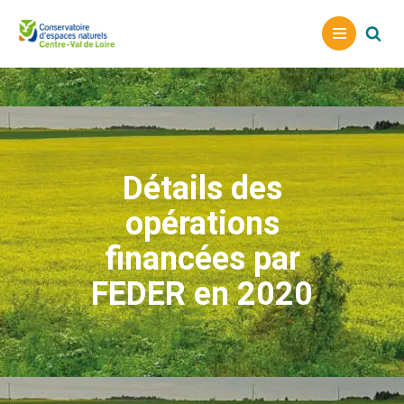
A
l
l
e
r
a
Détails des
u
c
opérations
o
n
financées par
t
FEDER en 2020
e
n
u