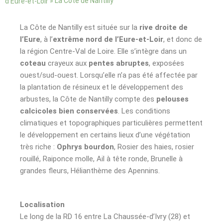
»
La Côte de Nantilly
d’Eure-et-Loir
La Côte de Nantilly est située sur la
rive droite de
l’Eure
, à l’
extrême nord de l’Eure-et-Loir
, et donc de
la région Centre-Val de Loire. Elle s’intègre dans un
coteau
crayeux aux
pentes abruptes
, exposées
ouest/sud-ouest. Lorsqu’elle n’a pas été affectée par
la plantation de résineux et le développement des
arbustes, la Côte de Nantilly compte des
pelouses
calcicoles bien conservées
. Les conditions
climatiques et topographiques particulières permettent
le développement en certains lieux d’une végétation
très riche :
Ophrys bourdon
, Rosier des haies, rosier
rouillé, Raiponce molle, Ail à tête ronde, Brunelle à
grandes fleurs, Hélianthème des Apennins.
Localisation
Le long de la RD 16 entre La Chaussée-d’Ivry (28) et