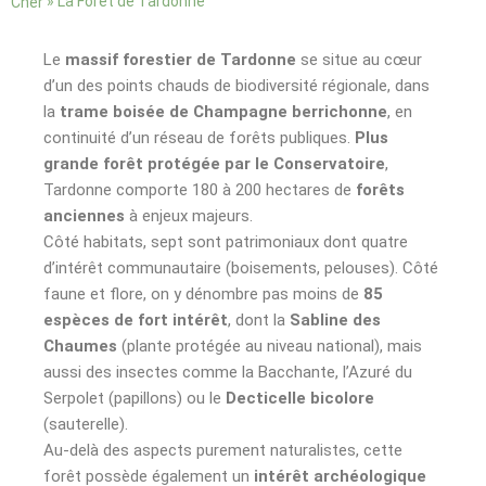
»
La Forêt de Tardonne
Cher
Le
massif forestier de Tardonne
se situe au cœur
d’un des points chauds de biodiversité régionale, dans
la
trame boisée de Champagne berrichonne
, en
continuité d’un réseau de forêts publiques.
Plus
grande forêt protégée par le Conservatoire
,
Tardonne comporte 180 à 200 hectares de
forêts
anciennes
à enjeux majeurs.
Côté habitats, sept sont patrimoniaux dont quatre
d’intérêt communautaire (boisements, pelouses). Côté
faune et flore, on y dénombre pas moins de
85
espèces de fort intérêt
, dont la
Sabline des
Chaumes
(plante protégée au niveau national), mais
aussi des insectes comme la Bacchante, l’Azuré du
Serpolet (papillons) ou le
Decticelle bicolore
(sauterelle).
Au-delà des aspects purement naturalistes, cette
forêt possède également un
intérêt archéologique