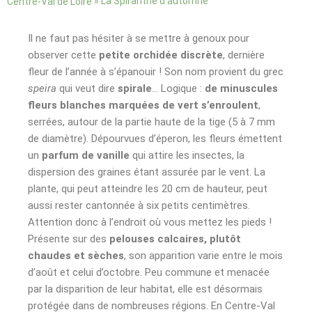
»
La Spiranthe d’automne
Centre-Val de Loire
Il ne faut pas hésiter à se mettre à genoux pour
observer cette
petite orchidée discrète
, dernière
fleur de l’année à s’épanouir ! Son nom provient du grec
speira
qui veut dire
spirale
… Logique :
de minuscules
fleurs blanches marquées de vert s’enroulent
,
serrées, autour de la partie haute de la tige (5 à 7 mm
de diamètre). Dépourvues d’éperon, les fleurs émettent
un
parfum de vanille
qui attire les insectes, la
dispersion des graines étant assurée par le vent. La
plante, qui peut atteindre les 20 cm de hauteur, peut
aussi rester cantonnée à six petits centimètres.
Attention donc à l’endroit où vous mettez les pieds !
Présente sur des
pelouses calcaires, plutôt
chaudes et sèches
, son apparition varie entre le mois
d’août et celui d’octobre. Peu commune et menacée
par la disparition de leur habitat, elle est désormais
protégée dans de nombreuses régions. En Centre-Val