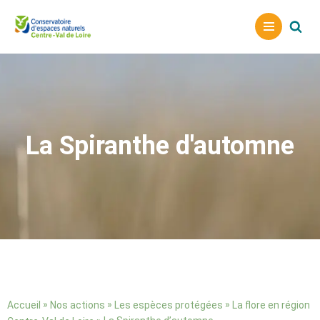
A
l
l
e
r
a
La Spiranthe d'automne
u
c
o
n
t
e
n
u
»
»
»
Accueil
Nos actions
Les espèces protégées
La flore en région