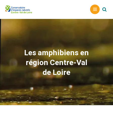
A
l
l
e
r
a
u
Les amphibiens en
c
région Centre-Val
o
n
de Loire
t
e
n
u