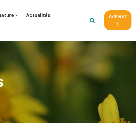
nature
Actualités
Adhérez
!
s