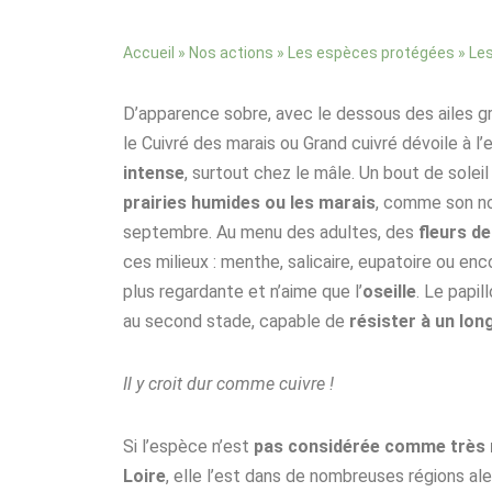
»
»
»
Accueil
Nos actions
Les espèces protégées
Les
D’apparence sobre, avec le dessous des ailes gri
le Cuivré des marais ou Grand cuivré dévoile à l’
intense
, surtout chez le mâle. Un bout de soleil
prairies humides ou les marais
, comme son no
septembre. Au menu des adultes, des
fleurs d
ces milieux : menthe, salicaire, eupatoire ou enco
plus regardante et n’aime que l’
oseille
. Le papil
au second stade, capable de
résister à un lon
Il y croit dur comme cuivre !
Si l’espèce n’est
pas considérée comme très 
Loire
, elle l’est dans de nombreuses régions 