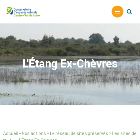
A
l
l
e
r
a
L'Étang Ex-Chèvres
u
c
o
n
t
e
n
u
»
»
»
Accueil
Nos actions
Le réseau de sites préservés
Les sites de