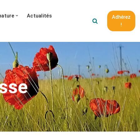
nature
Actualités
Adhérez
!
sse