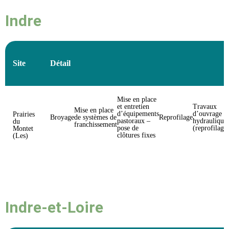
Indre
Site
Détail
Mise en place
et entretien
Travaux
Mise en place
d’équipements
d’ouvrage
Prairies
Broyage
de systèmes de
Reprofilage
pastoraux –
hydraulique
du
franchissement
pose de
(reprofilage
Montet
clôtures fixes
(Les)
Indre-et-Loire