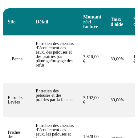
Montant
Taux
M
Site
Détail
réel
d'aide
de
facturé
Entretien des chenaux
d’écoulement des
eaux, des pelouses et
des prairies par
3 810,00
1 
Benne
30,00%
pâturage/broyage des
€
€
refus
Entretien des
pelouses et des
Entre les
3 192,00
prairies par la fauche
30,00%
9
Levées
€
Entretien des chenaux
d’écoulement des
Friches
eaux, les pelouses et
des
1 920,00