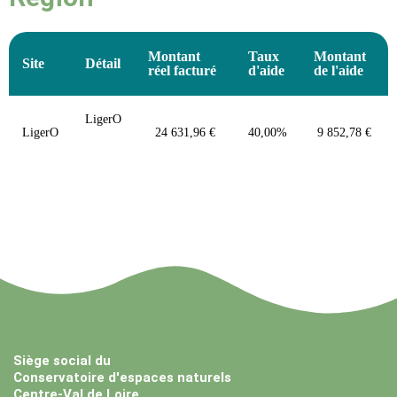
Montant
Taux
Montant
Site
Détail
réel facturé
d'aide
de l'aide
LigerO
LigerO
24 631,96 €
40,00%
9 852,78 €
Siège social du
Conservatoire d'espaces naturels
Centre-Val de Loire