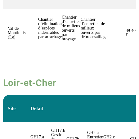
Chantier
Chantier
Chantier
d’entretien
d’élimination
d’entretien de
de milieux
d’espèces
milieux
Val de
ouverts
39 404
indésirables
ouverts par
Montlouis
par
€
par arrachage
débroussaillage
(Le)
broyage
Loir-et-Cher
Site
Détail
GH17.b
GH2.a
Gestion
GH17.a
Entretien
GH2.c