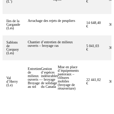
(L’)
€
Arrachage des rejets de peupliers
Iles de la
14 648,40
Gargaude
30
€
(Les)
Chantier d’entretien de milieux
Sablons
ouverts – broyage ras
de
5 041,03
30
Corquoy
€
(Les)
Mise en place
Entretien
Gestion
d’équipements
de
d’espèces
pastoraux –
milieux
indésirables
clôtures
Val
ouverts –
– broyage
22 441,02
mobiles
d’Herry
30
Broyage
de solidage
€
(broyage de
(Le)
au sol
du Canada
réouverture)