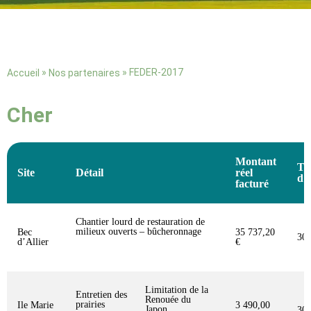
»
»
FEDER-2017
Accueil
Nos partenaires
Cher
Montant
Ta
Site
Détail
réel
d'
facturé
Chantier lourd de restauration de
milieux ouverts – bûcheronnage
Bec
35 737,20
30
d’Allier
€
Limitation de la
Entretien des
Renouée du
prairies
Ile Marie
3 490,00
Japon
30