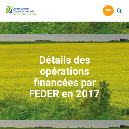
A
l
l
e
r
a
Détails des
u
c
opérations
o
n
financées par
t
FEDER en 2017
e
n
u