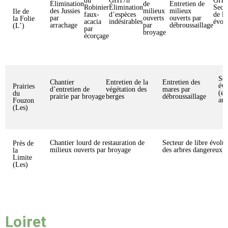
du
GH17h
GH
Élimination
de
Entretien de
Robinier
Élimination
Sect
des Jussies
milieux
milieux
Ile de
faux-
d’espèces
de li
par
ouverts
ouverts par
la Folie
acacia
indésirables
évol
arrachage
par
débroussaillage
(L’)
par
broyage
écorçage
Sec
Chantier
Entretien de la
Entretien des
évo
Prairies
d’entretien de
végétation des
mares par
(en
du
prairie par broyage
berges
débroussaillage
arb
Fouzon
(Les)
Chantier lourd de restauration de
Secteur de libre évolu
Près de
milieux ouverts par broyage
des arbres dangereux)
la
Limite
(Les)
Loiret