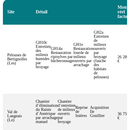
Monta
Site
Détail
réel
factur
GH2a
Entretien
de
GH10c
GH1e
milieux
Entretien
GH14a
Restauration
ouverts
des
Restauration
lourde de
par
milieux
Pelouses de
ripisylves par
milieux
broyage
26 289
humides
Bertignolles
bûcheronnage
ouverts par
(fauche
€
par
(Les)
arrachage
des
broyage
habitats
de
pelouses)
Chantier
Chantier
d’élimination
d’entretien
Reprise
Acquisition
du Raisin
de milieux
de
Ile
Val de
d’Amérique
ouverts
36 759
lisières
Gouillier
Langeais
par arrachage
par
€
(Le)
manuel
broyage