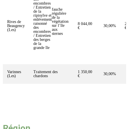
encombres
/ Entretien
fauche
de la
régulière
ripisylve et
de la
enlèvement
végétation
Rives de
raisonné
8 044,00
2 
sur l’île
Beaugency
30,00%
des
€
€
aux
(Les)
encombres
sternes
/ Entretien
des berges
de la
grande île
Varinnes
Traitement des
1 350,00
30,00%
4
(Les)
chardons
€
Région