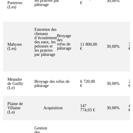
les prairies par
30,00%
5
Parterres
€
pâturage
(Les)
Entretien des
chenaux
Broyage
d’écoulement
des
des eaux, les
refus de
Mahyses
11 800,00
3 
pelouses et
30,00%
pâturage
(Les)
€
€
les prairies
par pâturage
Méandre
Broyage des refus de
6 720,00
2 
de Guilly
30,00%
pâturage
€
€
(Le)
Plaine de
147
44
Villaine
Acquisition
30,00%
774,03 €
€
(La)
Gestion
des