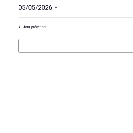
05/05/2026
Sélectionnez
une
Jour précédent
date.