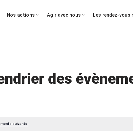
Nos actions
Agir avec nous
Les rendez-vous 
endrier des évènem
ements suivants
.