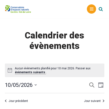
Aller
au
contenu
Calendrier des
évènements
Aucun évènements planifié pour 10 mai 2026. Passer aux
évènements suivants
.
Reche
Nav
10/05/2026
Recherche
Jour
Sélectionnez
de
et
une
vu
naviga
Jour précédent
Jour suivant
date.