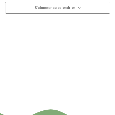
Év
de
S’abonner au calendrier
vues
Évène