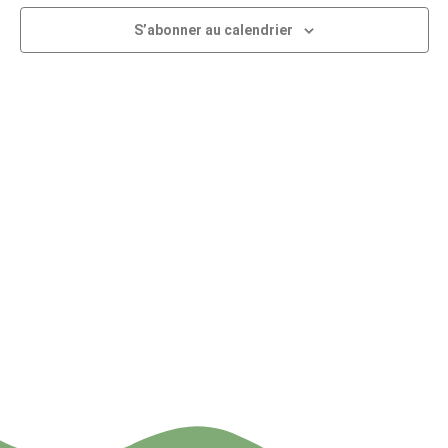
Év
de
S’abonner au calendrier
vues
Évène