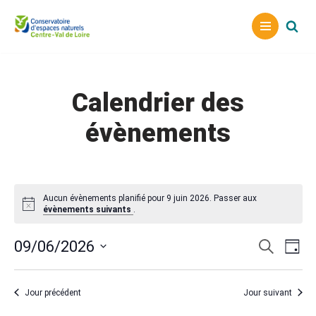
Aller
au
contenu
Calendrier des
évènements
Aucun évènements planifié pour 9 juin 2026. Passer aux
évènements suivants
.
Reche
Nav
09/06/2026
Recherche
Jour
Sélectionnez
de
et
une
vu
naviga
Jour précédent
Jour suivant
date.