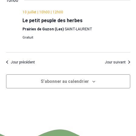
Évène
10h00
10 juillet | 10h00
|
12h00
Le petit peuple des herbes
Prairies de Guzon (Les)
SAINT-LAURENT
Gratuit
Jour précédent
Jour suivant
S’abonner au calendrier