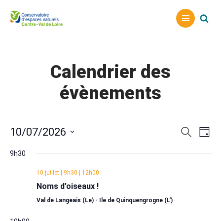
Aller
au
contenu
Calendrier des
évènements
Reche
Nav
10/07/2026
Recherche
Jour
Sélectionnez
de
et
9h30
une
vu
naviga
date.
10 juillet | 9h30
|
12h00
Év
de
Noms d’oiseaux !
vues
Val de Langeais (Le) - Ile de Quinquengrogne (L')