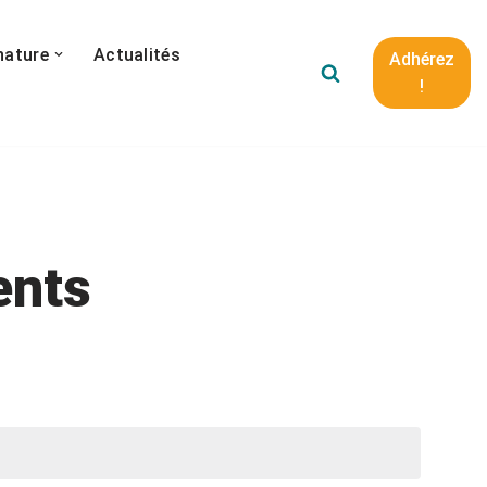
nature
Actualités
Adhérez
!
ents