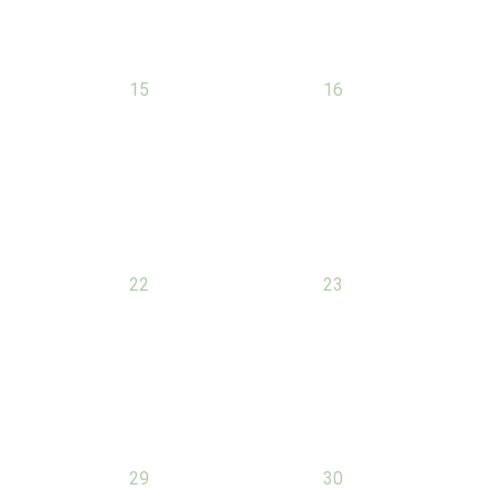
0
0
15
16
nt,
évènement,
évènement,
0
0
22
23
nt,
évènement,
évènement,
0
0
29
30