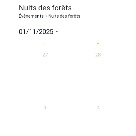
Nuits des forêts
Évènements
Nuits des forêts
01/11/2025
Sélectionnez
Calendrier
L
M
une
0
0
27
28
de
date.
évènement,
évènement,
Évènements
0
0
3
4
évènement,
évènement,