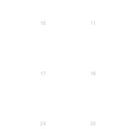
0
0
10
11
évènement,
évènement,
0
0
17
18
évènement,
évènement,
0
0
24
25