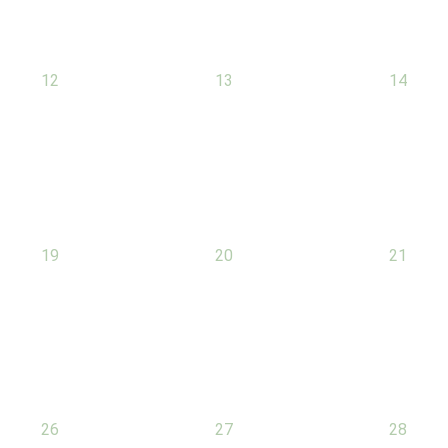
0
0
0
12
13
14
évènement,
évènement,
évèneme
0
0
0
19
20
21
évènement,
évènement,
évèneme
0
0
0
26
27
28