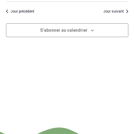
de
et
une
vu
naviga
Jour précédent
Jour suivant
date.
Év
de
S’abonner au calendrier
vues
Évène