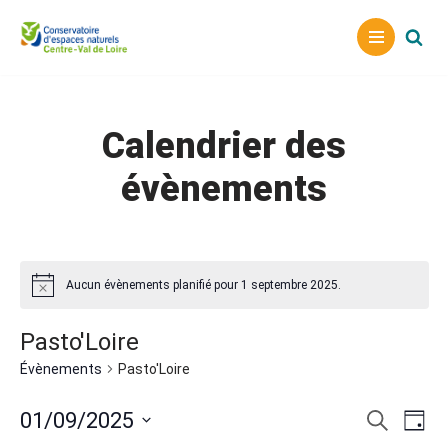
Aller
au
contenu
Calendrier des
évènements
Aucun évènements planifié pour 1 septembre 2025.
Pasto'Loire
Évènements
Pasto'Loire
Reche
Nav
01/09/2025
Recherche
Jour
Sélectionnez