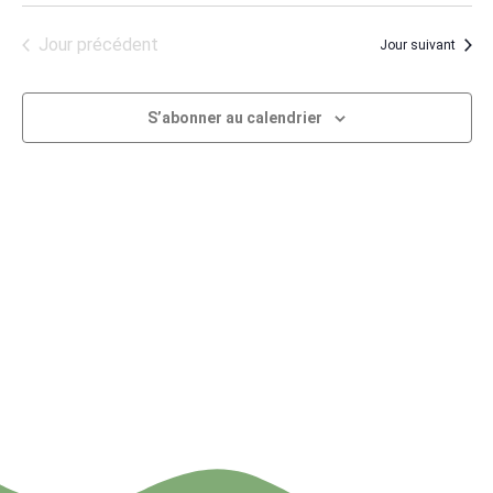
de
et
une
vu
naviga
Jour précédent
Jour suivant
date.
Év
de
S’abonner au calendrier
vues
Évène