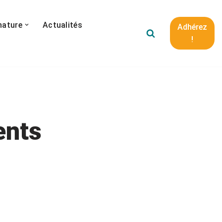
nature
Actualités
Adhérez
!
ents