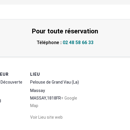
Pour toute réservation
Téléphone :
02 48 58 66 33
TEUR
LIEU
 Découverte
Pelouse de Grand Vau (La)
Massay
MASSAY
,
18
18
FR
+ Google
3
Map
Voir Lieu site web